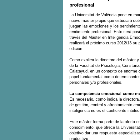
profesional
La Universitat de València pone en ma
nuevo máster propio que estudiará qué
juegan las emociones y los sentimient
rendimiento profesional. Esto será posi
través del Máster en Inteligencia Emoc
realizará el próximo curso 2012/13 su 
edición.
Como explica la directora del máster y
de la Facultat de Psicologia, Constanz
Calatayud, en un contexto de enorme 
papel fundamental como determinantes d
personales y/o profesionales.
La competencia emocional como med
Es necesario, como indica la directora,
de gestión, control y afrontamiento em
inteligencia no es el coeficiente intel
Este máster forma parte de la oferta e
conocimiento, que ofrece la Universit
objetivo dar una respuesta especializ
productivo.