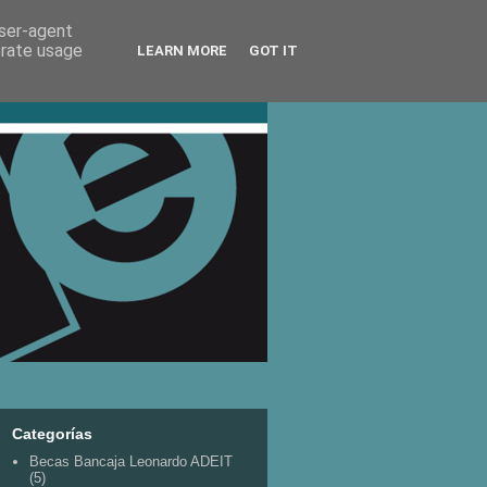
user-agent
erate usage
LEARN MORE
GOT IT
Categorías
Becas Bancaja Leonardo ADEIT
(5)