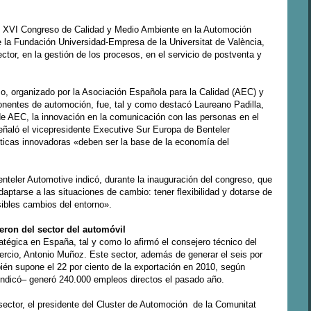
 el XVI Congreso de Calidad y Medio Ambiente en la Automoción
e la Fundación Universidad-Empresa de la Universitat de València,
ector, en la gestión de los procesos, en el servicio de postventa y
so, organizado por la Asociación Española para la Calidad (AEC) y
nentes de automoción, fue, tal y como destacó Laureano Padilla,
e AEC, la innovación en la comunicación con las personas en el
ñaló el vicepresidente Executive Sur Europa de Benteler
íticas innovadoras «deben ser la base de la economía del
enteler Automotive indicó, durante la inauguración del congreso, que
aptarse a las situaciones de cambio: tener flexibilidad y dotarse de
ibles cambios del entorno».
eron del sector del automóvil
atégica en España, tal y como lo afirmó el consejero técnico del
ercio, Antonio Muñoz. Este sector, además de generar el seis por
bién supone el 22 por ciento de la exportación en 2010, según
ndicó– generó 240.000 empleos directos el pasado año.
sector, el presidente del Cluster de Automoción de la Comunitat