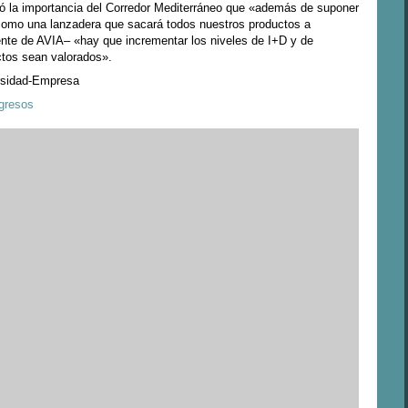
yó la importancia del Corredor Mediterráneo que «además de suponer
como una lanzadera que sacará todos nuestros productos a
ente de AVIA– «hay que incrementar los niveles de I+D y de
ctos sean valorados».
rsidad-Empresa
gresos