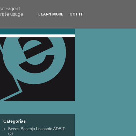
user-agent
erate usage
LEARN MORE
GOT IT
Categorías
Becas Bancaja Leonardo ADEIT
(5)