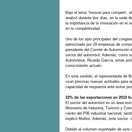
Bajo el lema ‘Innovar para competir’,
analizó durante dos días, en la sede d
la importancia de la innovación en el s
en la competitividad.
Uno de los ejes principales del congre
patrocinado por 29 empresas de compo
presidente del Comité de Automoción d
sector del automóvil. Además, como se
Automotive, Ricardo García, estas pol
conocimiento actual».
En este sentido, el representante de B
«son precisas nuevas actitudes para ad
capacidad de respuesta ante estos pos
22% de las exportaciones en 2010 fu
El sector del automóvil es un área estr
Ministerio de Industria, Turismo y Com
ciento del PIB industrial nacional, tam
explicó Muñoz. Además, este sector –i
Debido al volumen exportador de este 