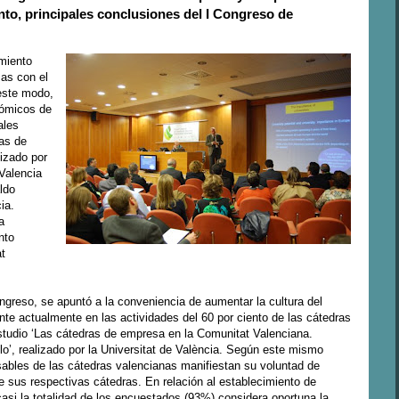
to, principales conclusiones del I Congreso de
miento
sas con el
 este modo,
nómicos de
ales
as de
izado por
Valencia
ldo
ia.
a
nto
t
greso, se apuntó a la conveniencia de aumentar la cultura del
te actualmente en las actividades del 60 por ciento de las cátedras
tudio ‘Las cátedras de empresa en la Comunitat Valenciana.
o’, realizado por la Universitat de València. Según este mismo
nsables de las cátedras valencianas manifiestan su voluntad de
e sus respectivas cátedras. En relación al establecimiento de
 casi la totalidad de los encuestados (93%) considera oportuna la