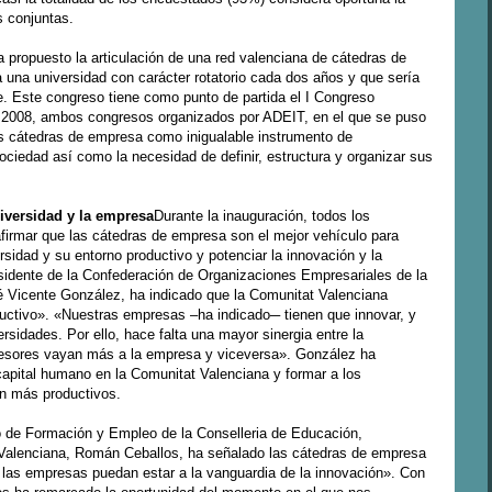
s conjuntas.
ha propuesto la articulación de una red valenciana de cátedras de
 una universidad con carácter rotatorio cada dos años y que sería
. Este congreso tiene como punto de partida el I Congreso
2008, ambos congresos organizados por ADEIT, en el que se puso
as cátedras de empresa como inigualable instrumento de
ociedad así como la necesidad de definir, estructura y organizar sus
niversidad y la empresa
Durante la inauguración, todos los
firmar que las cátedras de empresa son el mejor vehículo para
rsidad y su entorno productivo y potenciar la innovación y la
esidente de la Confederación de Organizaciones Empresariales de la
 Vicente González, ha indicado que la Comunitat Valenciana
uctivo». «Nuestras empresas –ha indicado─ tienen que innovar, y
rsidades. Por ello, hace falta una mayor sinergia entre la
fesores vayan más a la empresa y viceversa». González ha
capital humano en la Comunitat Valenciana y formar a los
an más productivos.
co de Formación y Empleo de la Conselleria de Educación,
 Valenciana, Román Ceballos, ha señalado las cátedras de empresa
las empresas puedan estar a la vanguardia de la innovación». Con