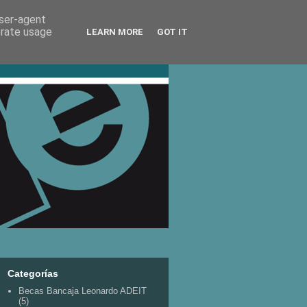
user-agent
erate usage
LEARN MORE
GOT IT
Categorías
Becas Bancaja Leonardo ADEIT
(5)