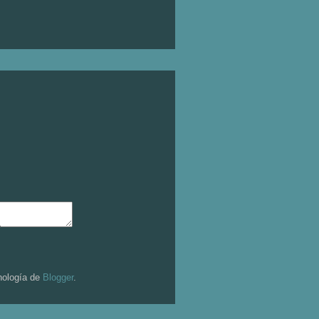
nología de
Blogger
.