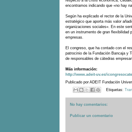
respecto a la crisis económica, Cebal
encontramos indicando que «no hay nad
Según ha explicado el rector de la Univ
estratégico que aporta más valor añad
organizaciones sociales». En este sent
en un instrumento de gran flexibilidad p
empresas.
El congreso, que ha contado con el re
patrocinio de la Fundación Bancaja y 
de responsables de cátedras empresari
Más información:
http://www.adeit-uv.es/icongresoc
Publicado por
ADEIT Fundación Unive
Etiquetas:
Tran
No hay comentarios:
Publicar un comentario