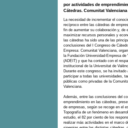
por actividades de emprendimien
Cátedras. Comunitat Valenciana
La necesidad de incrementar el conoci
recíproco entre las cátedras de empre
fin de aumentar su colaboración y, de
maximizar recursos personales y eco
las cátedras ha sido una de las princip
conclusiones del I Congreso de Cátedr
Empresa: Comunitat Valenciana, organ
la Fundación Universidad-Empresa de 
(ADEIT) y que ha contado con el respa
institucional de la Universitat de Valènc
Durante este congreso, se ha invitado 
participar a todas las universidades, ta
públicas como privadas de la Comunita
Valenciana.
Además, entre las conclusiones del con
emprendimiento en las cátedras, presen
de empresas, según se recoge en el es
Topografía de un fenómeno en desarroll
estudio, el 82 por ciento de los respo
realizar más actividades en el marco d
sinergias entre las distintas cátedras,