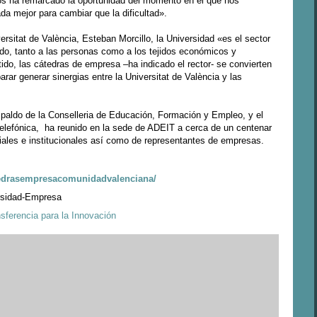
los ha remarcado la oportunidad del momento en el que nos
a mejor para cambiar que la dificultad».
ersitat de València, Esteban Morcillo, la Universidad «es el sector
ido, tanto a las personas como a los tejidos económicos y
ido, las cátedras de empresa –ha indicado el rector- se convierten
arar generar sinergias entre la Universitat de València y las
spaldo de la Conselleria de Educación, Formación y Empleo, y el
Telefónica, ha reunido en la sede de ADEIT a cerca de un centenar
ales e institucionales así como de representantes de empresas.
atedrasempresacomunidadvalenciana/
rsidad-Empresa
sferencia para la Innovación